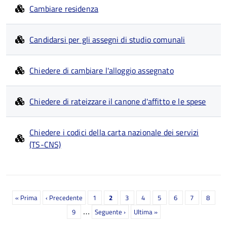
Cambiare residenza
Candidarsi per gli assegni di studio comunali
Chiedere di cambiare l'alloggio assegnato
Chiedere di rateizzare il canone d'affitto e le spese
Chiedere i codici della carta nazionale dei servizi
(TS-CNS)
Paginazione
Prima
« Prima
Pagina
‹ Precedente
Pagina
1
Pagina
2
Pagina
3
Pagina
4
Pagina
5
Pagina
6
Pagina
7
Pagina
8
…
pagina
precedente
attuale
Pagina
9
Prossima
Seguente ›
Ultima
Ultima »
pagina
pagina