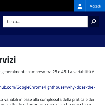
Login
Accedi
menu
Cerca...
vizi
è generalmente compreso tra 25 e 45. La variabilità è
thub.com/GoogleChrome/lighthouse#why-does-the-
 variabili in base alla complessità della pratica e dei
 un più fluido ed armonico passaggio tra uno step e