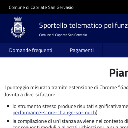
Salta al contenuto principale
Skip to site navigation
Comune di Capriate San Gervasio
Sportello telematico polifunz
Comune di Capriate San Gervasio
Domande frequenti
Pagamenti
Pia
Il punteggio misurato tramite estensione di Chrome “
Goo
dovuta a diversi fattori:
lo strumento stesso produce risultati significativamen
performance-score-change-so-much
)
la compilazione di un’istanza avviene nel contesto 
conseguenti moduli o allegati richiesti per la sua p