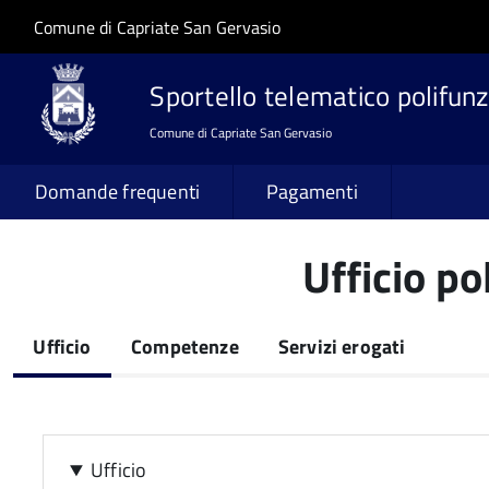
Salta al contenuto principale
Skip to site navigation
Comune di Capriate San Gervasio
Sportello telematico polifunz
Comune di Capriate San Gervasio
Domande frequenti
Pagamenti
Ufficio po
Ufficio
Competenze
Servizi erogati
(scheda
attiva)
Ufficio