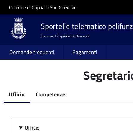
Salta al contenuto principale
Skip to site navigation
Comune di Capriate San Gervasio
Sportello telematico polifunz
Comune di Capriate San Gervasio
Domande frequenti
Pagamenti
Segretari
Ufficio
Competenze
(scheda
attiva)
Ufficio