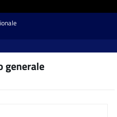
ionale
o generale