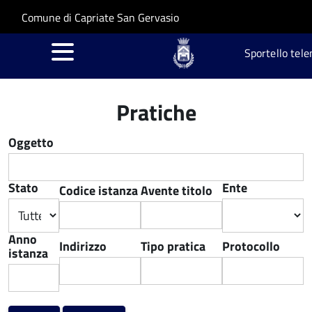
Salta al contenuto principale
Skip to site navigation
Comune di Capriate San Gervasio
Sportello tele
Pratiche
Oggetto
Stato
Ente
Codice istanza
Avente titolo
Anno
Indirizzo
Tipo pratica
Protocollo
istanza