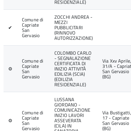
RESIDENZIALE)
ZOCCHI ANDREA -
Comune di
MEZZI
Capriate
✔
PUBBLICITARI
San
(RINNOVO
Gervasio
AUTORIZZAZIONE)
COLOMBO CARLO
- SEGNALAZIONE
Comune di
Via Xxv Aprile
CERTIFICATA DI
Capriate
31/A - Capria
⚙
INIZIO ATTIVITÀ
San
San Gervasio
EDILIZIA (SCIA)
Gervasio
(BG)
(EDILIZIA
RESIDENZIALE)
LUSSANA
GIORDANO -
COMUNICAZIONE
Comune di
Via Bustigatti
INIZIO LAVORI
Capriate
17 - Capriate
⚙
ASSEVERATA
San
San Gervasio
(CILA) IN
Gervasio
(BG)