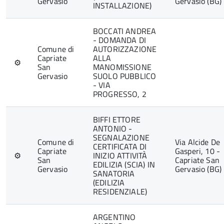
Gervasio
Gervasio (BG)
INSTALLAZIONE)
BOCCATI ANDREA
- DOMANDA DI
Comune di
AUTORIZZAZIONE
Capriate
ALLA
⚙
San
MANOMISSIONE
Gervasio
SUOLO PUBBLICO
- VIA
PROGRESSO, 2
BIFFI ETTORE
ANTONIO -
SEGNALAZIONE
Comune di
Via Alcide De
CERTIFICATA DI
Capriate
Gasperi, 10 -
⚙
INIZIO ATTIVITÀ
San
Capriate San
EDILIZIA (SCIA) IN
Gervasio
Gervasio (BG)
SANATORIA
(EDILIZIA
RESIDENZIALE)
ARGENTINO