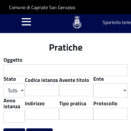
Salta al contenuto principale
Skip to site navigation
Comune di Capriate San Gervasio
Sportello tele
Pratiche
Oggetto
Stato
Ente
Codice istanza
Avente titolo
Anno
Indirizzo
Tipo pratica
Protocollo
istanza