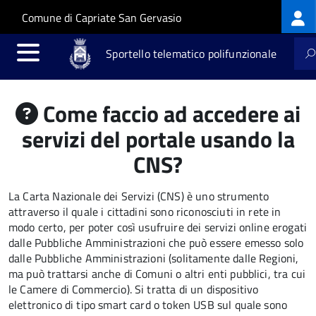
Log
Salta al contenuto principale
Skip to site navigation
Comune di Capriate San Gervasio
me
Sportello telematico polifunzionale
Come faccio ad accedere ai
servizi del portale usando la
CNS?
La Carta Nazionale dei Servizi (CNS) è uno strumento
attraverso il quale i cittadini sono riconosciuti in rete in
modo certo, per poter così usufruire dei servizi online erogati
dalle Pubbliche Amministrazioni che può essere emesso solo
dalle Pubbliche Amministrazioni (solitamente dalle Regioni,
ma può trattarsi anche di Comuni o altri enti pubblici, tra cui
le Camere di Commercio).
Si tratta di un dispositivo
elettronico di tipo
smart card
o t
oken USB
sul quale sono