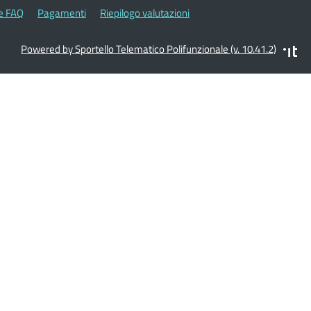
le FAQ
Pagamenti
Riepilogo valutazioni
Powered by Sportello Telematico Polifunzionale (v. 10.41.2)