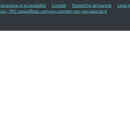
hiarazione di accessibilità
Contatti
Statistiche del portale
Leggi 
sio - PEC: posta@pec.comune.capriate-san-gervasio.bg.it