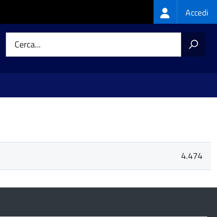
Login
Accedi
menu
Cerca...
4.474