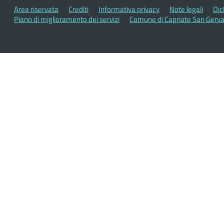
Area riservata
Crediti
Informativa privacy
Note legali
Dic
Piano di miglioramento dei servizi
Comune di Capriate San Gerva