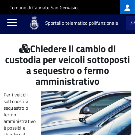
Log
Salta al contenuto principale
Skip to site navigation
Comune di Capriate San Gervasio
me
Sportello telematico polifunzionale
Chiedere il cambio di
custodia per veicoli sottoposti
a sequestro o fermo
amministrativo
Per i veicoli
sottoposti a
sequestro o
fermo
amministrativo
è possibile
chiedere il