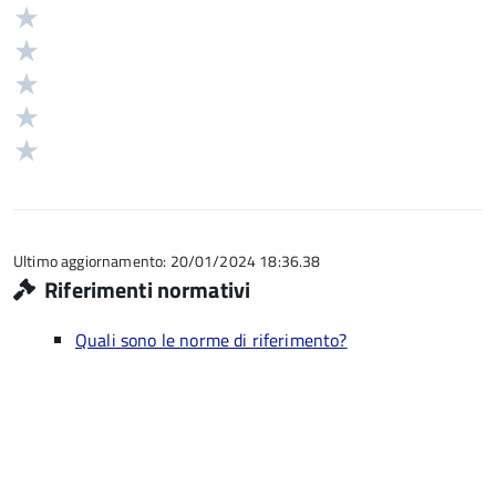
Valuta
Valutazione
5
Valuta
stelle
4
Valuta
su
stelle
3
Valuta
5
su
stelle
2
Valuta
5
su
stelle
1
5
su
stelle
5
su
5
Ultimo aggiornamento: 20/01/2024 18:36.38
Riferimenti normativi
Quali sono le norme di riferimento?