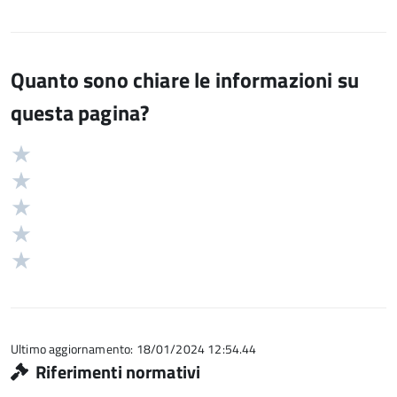
Quanto sono chiare le informazioni su
questa pagina?
Valuta
Valutazione
5
Valuta
stelle
4
Valuta
su
stelle
3
Valuta
5
su
stelle
2
Valuta
5
su
stelle
1
5
su
stelle
5
su
5
Ultimo aggiornamento: 18/01/2024 12:54.44
Riferimenti normativi