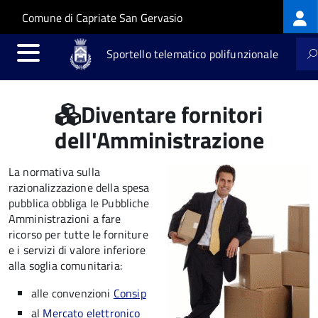
Log
Salta al contenuto principale
Skip to site navigation
Comune di Capriate San Gervasio
me
Sportello telematico polifunzionale
Diventare fornitori
dell'Amministrazione
La normativa sulla
razionalizzazione della spesa
pubblica obbliga le Pubbliche
Amministrazioni a fare
ricorso per tutte le forniture
e i servizi di valore inferiore
alla soglia comunitaria:
alle convenzioni
Consip
al
Mercato elettronico