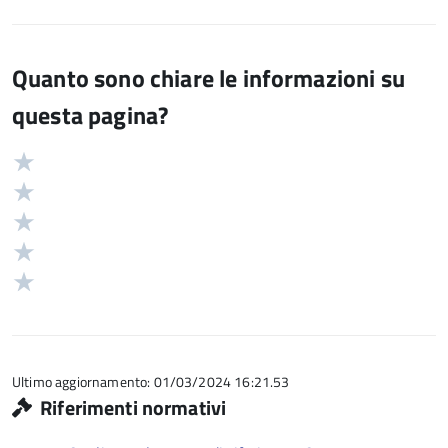
Quanto sono chiare le informazioni su
questa pagina?
Valuta
Valutazione
5
Valuta
stelle
4
Valuta
su
stelle
3
Valuta
5
su
stelle
2
Valuta
5
su
stelle
1
5
su
stelle
5
su
5
Ultimo aggiornamento: 01/03/2024 16:21.53
Riferimenti normativi