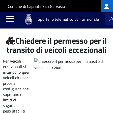
Log
Salta al contenuto principale
Skip to site navigation
Comune di Capriate San Gervasio
me
Sportello telematico polifunzionale
Chiedere il permesso per il
transito di veicoli eccezionali
Per veicoli
eccezionali si
intendono quei
veicoli che per
propria
configurazione
superano i
limiti di
sagoma o di
peso stabiliti