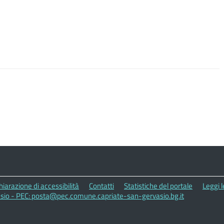
hiarazione di accessibilità
Contatti
Statistiche del portale
Leggi 
sio - PEC: posta@pec.comune.capriate-san-gervasio.bg.it