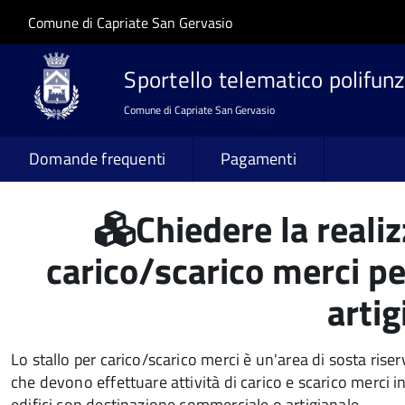
Salta al contenuto principale
Skip to site navigation
Comune di Capriate San Gervasio
Sportello telematico polifunz
Comune di Capriate San Gervasio
Domande frequenti
Pagamenti
Chiedere la realiz
carico/scarico merci pe
artig
Lo stallo per carico/scarico merci è un'area di sosta riserv
che devono effettuare attività di carico e scarico merci i
edifici con destinazione commerciale o artigianale.