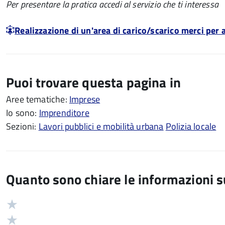
Per presentare la pratica accedi al servizio che ti interessa
Realizzazione di un'area di carico/scarico merci per a
Puoi trovare questa pagina in
Aree tematiche:
Imprese
Io sono:
Imprenditore
Sezioni:
Lavori pubblici e mobilità urbana
Polizia locale
Quanto sono chiare le informazioni 
Valuta
Valutazione
5
Valuta