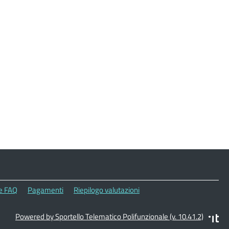
le FAQ
Pagamenti
Riepilogo valutazioni
Powered by Sportello Telematico Polifunzionale (v. 10.41.2)